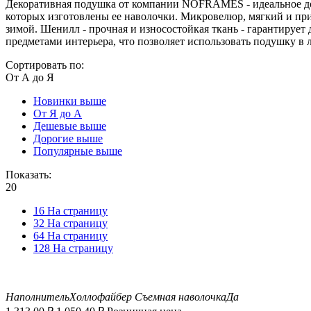
Декоративная подушка от компании NOFRAMES - идеальное доп
которых изготовлены ее наволочки. Микровелюр, мягкий и при
зимой. Шенилл - прочная и износостойкая ткань - гарантирует
предметами интерьера, что позволяет использовать подушку в
Сортировать по:
От А до Я
Новинки выше
От Я до А
Дешевые выше
Дорогие выше
Популярные выше
Показать:
20
16 На страницу
32 На страницу
64 На страницу
128 На страницу
Наполнитель
Холлофайбер
Съемная наволочка
Да