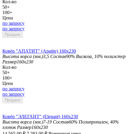
Кол-во
50+
100+
Цена
по запросу
по запросу
Продано
Ковёр "АПАТИТ" (Apatite) 160х230
Высота ворса (мм.)
3,5
Состав
90% Вискоза, 10% полиэстер
Размер
160x230
Кол-во
50+
100+
Цена
по запросу
по запросу
Продано
Ковёр "ЭЛЕГАНТ" (Elegant) 160х230
Высота ворса (мм.)
7-19
Состав
60% Полипропилен, 40%
хлопок
Размер
160x230
14 565.00
₽
7 283.00
₽
Розничная цена