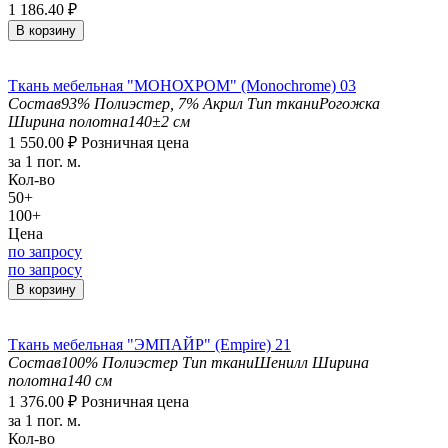
1 186.40
₽
В корзину
Ткань мебельная "МОНОХРОМ" (Monochrome) 03
Состав
93% Полиэстер, 7% Акрил
Тип ткани
Рогожка
Ширина полотна
140±2 см
1 550.00
₽
Розничная цена
за 1 пог. м.
Кол-во
50+
100+
Цена
по запросу
по запросу
В корзину
Ткань мебельная "ЭМПАЙР" (Empire) 21
Состав
100% Полиэстер
Тип ткани
Шенилл
Ширина
полотна
140 см
1 376.00
₽
Розничная цена
за 1 пог. м.
Кол-во