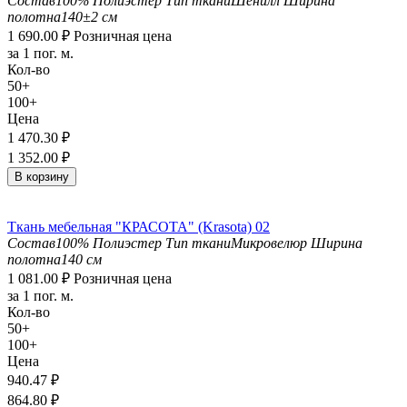
Состав
100% Полиэстер
Тип ткани
Шенилл
Ширина
полотна
140±2 см
1 690.00
₽
Розничная цена
за 1 пог. м.
Кол-во
50+
100+
Цена
1 470.30
₽
1 352.00
₽
В корзину
Ткань мебельная "КРАСОТА" (Krasota) 02
Состав
100% Полиэстер
Тип ткани
Микровелюр
Ширина
полотна
140 см
1 081.00
₽
Розничная цена
за 1 пог. м.
Кол-во
50+
100+
Цена
940.47
₽
864.80
₽