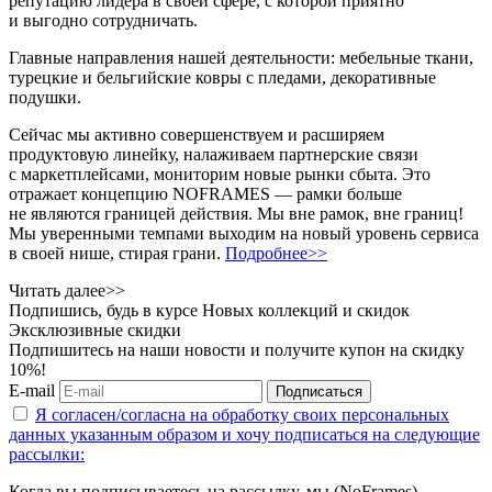
репутацию лидера в своей сфере, с которой приятно
и выгодно сотрудничать.
Главные направления нашей деятельности: мебельные ткани,
турецкие и бельгийские ковры с пледами, декоративные
подушки.
Сейчас мы активно совершенствуем и расширяем
продуктовую линейку, налаживаем партнерские связи
с маркетплейсами, мониторим новые рынки сбыта. Это
отражает концепцию NOFRAMES — рамки больше
не являются границей действия. Мы вне рамок, вне границ!
Мы уверенными темпами выходим на новый уровень сервиса
в своей нише, стирая грани.
Подробнее>>
Читать далее>>
Подпишись, будь в курсе Новых коллекций и скидок
Эксклюзивные скидки
Подпишитесь на наши новости и получите купон на скидку
10%!
E-mail
Подписаться
Я согласен/согласна на
обработку своих персональных
данных указанным образом
и хочу подписаться на следующие
рассылки:
Когда вы подписываетесь на рассылку, мы (NoFrames)