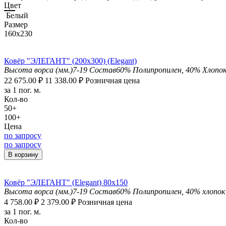
Цвет
Белый
Размер
160x230
Ковёр "ЭЛЕГАНТ" (200х300) (Elegant)
Высота ворса (мм.)
7-19
Состав
60% Полипропилен, 40% Хлопо
22 675.00
₽
11 338.00
₽
Розничная цена
за 1 пог. м.
Кол-во
50+
100+
Цена
по запросу
по запросу
В корзину
Ковёр "ЭЛЕГАНТ" (Elegant) 80х150
Высота ворса (мм.)
7-19
Состав
60% Полипропилен, 40% хлопок
4 758.00
₽
2 379.00
₽
Розничная цена
за 1 пог. м.
Кол-во