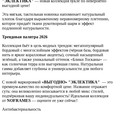
"ЭКЛЕКТИКА"
— новая коллекция букле по невероятно
выгодной цене!
Эта мягкая, тактильная новинка напоминает натуральный
хлопок благодаря выраженному неравномерному плетению,
которое придаёт ткани рукотворный шарм и эффект
подлинной натуральности.
Трендовая палитра 2026
Коллекция бьёт в цель модных трендов: мегапопулярный
бордовый с многослойным эффектом (чёрная база, бордовая
нить и яркие коралловые акценты), сочный насыщенный
зелёный, а также уникальный оттенок «Блики Тосканы» —
как солнечная терра или выгоревшая глина. Натуральная
гамма добавляет глубины и универсальности для любого
интерьера.
С новой маркировкой
«ВЫГОДНО»
"ЭКЛЕКТИКА"
— это
премиум-качество по комфортной цене. Название отражает
суть: она великолепно вписывается в любой микс стилей,
подчёркивая вашу индивидуальность! Идеальная коллекция
от
NOFRAMES
— оцените ее уже сейчас!
Антибактериальность