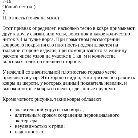
7-19
Общий вес (кг.)
7
Плотность (точек на м.кв.)
Этот признак определяет, насколько тесно в ковре примыкают
друг к другу связки, или узлы, ворсинок и какое количество
ниток в 1-м пучке ворса. При грамотном рассмотрении
коврового покрытия его плотность подсчитывается на
тыльной стороне изделия, при помощи взятого за единицу
расчета числа узлов на участке в 1 кв. м и количества
ворсовых точек на внешней стороне.
У изделий со значительной плотностью гораздо четче
проявляется узор. Это хорошо видно, если зрительно сравнить
ковры из шерсти, у которых данный показатель невелик, и
высокоплотные ковры из шелка, сделанные вручную.
Кроме четкого рисунка, такие ковры обладают:
значительной упругостью ворса;
длительным сроком сохранения первоначального
экстерьера;
неуязвимостью к грязи;
надежностью.