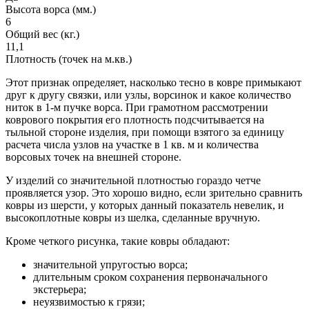
Высота ворса (мм.)
6
Общий вес (кг.)
11,1
Плотность (точек на м.кв.)
Этот признак определяет, насколько тесно в ковре примыкают
друг к другу связки, или узлы, ворсинок и какое количество
ниток в 1-м пучке ворса. При грамотном рассмотрении
коврового покрытия его плотность подсчитывается на
тыльной стороне изделия, при помощи взятого за единицу
расчета числа узлов на участке в 1 кв. м и количества
ворсовых точек на внешней стороне.
У изделий со значительной плотностью гораздо четче
проявляется узор. Это хорошо видно, если зрительно сравнить
ковры из шерсти, у которых данный показатель невелик, и
высокоплотные ковры из шелка, сделанные вручную.
Кроме четкого рисунка, такие ковры обладают:
значительной упругостью ворса;
длительным сроком сохранения первоначального
экстерьера;
неуязвимостью к грязи;