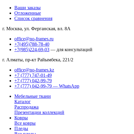
Ваши заказы
Отложенные
Список сравнения
г. Москва, ул. Ферганская, вл. 8А
office@no-frames.ru
+7(495)788-78-40
+7(985)224-69-03
— для консультаций
г. Алматы, пр-кт Райымбека, 221/2
office@no-frames.kz
+7 (777) 747-01-49
+7 (777) 042-99-79
+7 (777) 042-99-79 — WhatsApp
Мебельные ткани
Каталог
Распродажа
Презентации коллекций
Ковры
Все ковры
Пледы
Все пледы