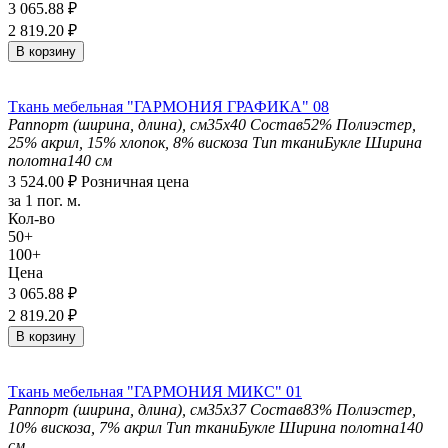
3 065.88
₽
2 819.20
₽
В корзину
Ткань мебельная "ГАРМОНИЯ ГРАФИКА" 08
Раппорт (ширина, длина), см
35х40
Состав
52% Полиэстер,
25% акрил, 15% хлопок, 8% вискоза
Тип ткани
Букле
Ширина
полотна
140 см
3 524.00
₽
Розничная цена
за 1 пог. м.
Кол-во
50+
100+
Цена
3 065.88
₽
2 819.20
₽
В корзину
Ткань мебельная "ГАРМОНИЯ МИКС" 01
Раппорт (ширина, длина), см
35х37
Состав
83% Полиэстер,
10% вискоза, 7% акрил
Тип ткани
Букле
Ширина полотна
140
см