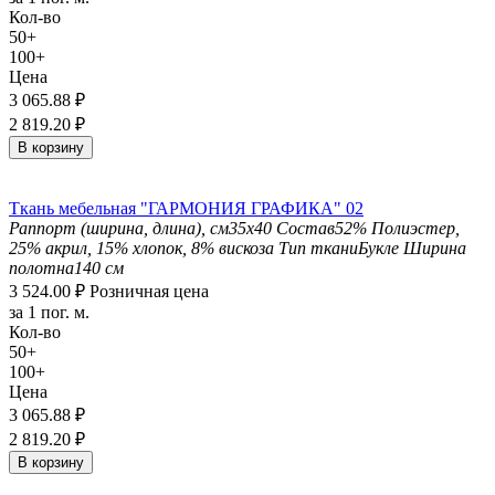
Кол-во
50+
100+
Цена
3 065.88
₽
2 819.20
₽
В корзину
Ткань мебельная "ГАРМОНИЯ ГРАФИКА" 02
Раппорт (ширина, длина), см
35х40
Состав
52% Полиэстер,
25% акрил, 15% хлопок, 8% вискоза
Тип ткани
Букле
Ширина
полотна
140 см
3 524.00
₽
Розничная цена
за 1 пог. м.
Кол-во
50+
100+
Цена
3 065.88
₽
2 819.20
₽
В корзину