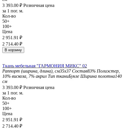
3 393.00
₽
Розничная цена
за 1 пог. м.
Кол-во
50+
100+
Цена
2 951.91
₽
2 714.40
₽
В корзину
Ткань мебельная "ГАРМОНИЯ МИКС" 02
Раппорт (ширина, длина), см
35х37
Состав
83% Полиэстер,
10% вискоза, 7% акрил
Тип ткани
Букле
Ширина полотна
140
см
3 393.00
₽
Розничная цена
за 1 пог. м.
Кол-во
50+
100+
Цена
2 951.91
₽
2 714.40
₽