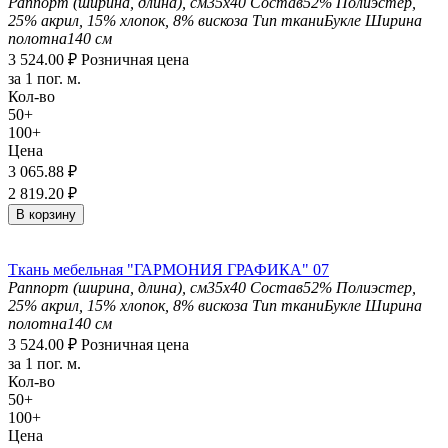
Раппорт (ширина, длина), см
35х40
Состав
52% Полиэстер,
25% акрил, 15% хлопок, 8% вискоза
Тип ткани
Букле
Ширина
полотна
140 см
3 524.00
₽
Розничная цена
за 1 пог. м.
Кол-во
50+
100+
Цена
3 065.88
₽
2 819.20
₽
В корзину
Ткань мебельная "ГАРМОНИЯ ГРАФИКА" 07
Раппорт (ширина, длина), см
35х40
Состав
52% Полиэстер,
25% акрил, 15% хлопок, 8% вискоза
Тип ткани
Букле
Ширина
полотна
140 см
3 524.00
₽
Розничная цена
за 1 пог. м.
Кол-во
50+
100+
Цена