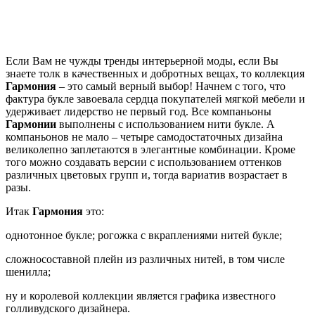
Если Вам не чужды тренды интерьерной моды, если Вы
знаете толк в качественных и добротных вещах, то коллекция
Гармония
– это самый верный выбор! Начнем с того, что
фактура букле завоевала сердца покупателей мягкой мебели и
удерживает лидерство не первый год. Все компаньоны
Гармонии
выполнены с использованием нити букле. А
компаньонов не мало – четыре самодостаточных дизайна
великолепно заплетаются в элегантные комбинации. Кроме
того можно создавать версии с использованием оттенков
различных цветовых групп и, тогда вариатив возрастает в
разы.
Итак
Гармония
это:
однотонное букле; рогожка с вкраплениями нитей букле;
сложносоставной плейн из различных нитей, в том числе
шенилла;
ну и королевой коллекции является графика известного
голливудского дизайнера.