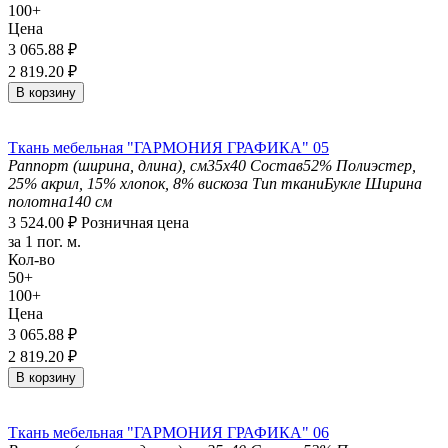
100+
Цена
3 065.88
₽
2 819.20
₽
В корзину
Ткань мебельная "ГАРМОНИЯ ГРАФИКА" 05
Раппорт (ширина, длина), см
35х40
Состав
52% Полиэстер,
25% акрил, 15% хлопок, 8% вискоза
Тип ткани
Букле
Ширина
полотна
140 см
3 524.00
₽
Розничная цена
за 1 пог. м.
Кол-во
50+
100+
Цена
3 065.88
₽
2 819.20
₽
В корзину
Ткань мебельная "ГАРМОНИЯ ГРАФИКА" 06