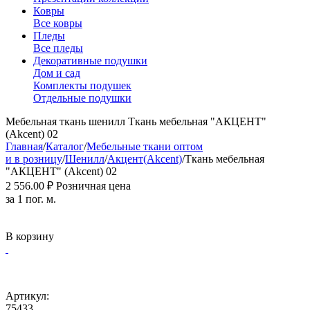
Ковры
Все ковры
Пледы
Все пледы
Декоративные подушки
Дом и сад
Комплекты подушек
Отдельные подушки
Мебельная ткань шенилл Ткань мебельная "АКЦЕНТ"
(Akcent) 02
Главная
/
Каталог
/
Мебельные ткани оптом
и в розницу
/
Шенилл
/
Акцент(Akcent)
/
Ткань мебельная
"АКЦЕНТ" (Akcent) 02
2 556.00
₽
Розничная цена
за 1 пог. м.
В корзину
Артикул:
75433