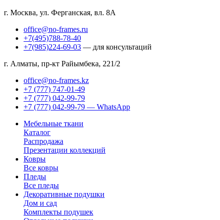
г. Москва, ул. Ферганская, вл. 8А
office@no-frames.ru
+7(495)788-78-40
+7(985)224-69-03
— для консультаций
г. Алматы, пр-кт Райымбека, 221/2
office@no-frames.kz
+7 (777) 747-01-49
+7 (777) 042-99-79
+7 (777) 042-99-79 — WhatsApp
Мебельные ткани
Каталог
Распродажа
Презентации коллекций
Ковры
Все ковры
Пледы
Все пледы
Декоративные подушки
Дом и сад
Комплекты подушек