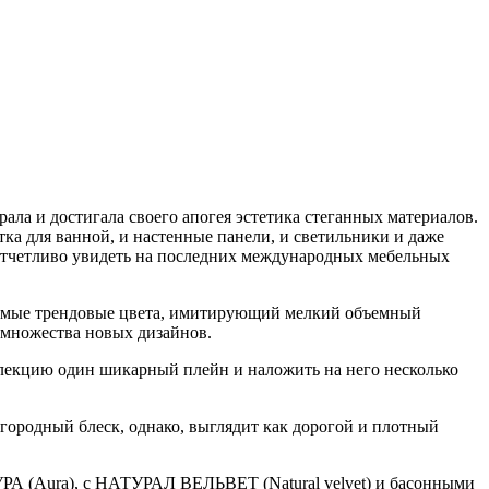
рала и достигала своего апогея эстетика стеганных материалов.
тка для ванной, и настенные панели, и светильники и даже
отчетливо увидеть на последних международных мебельных
 самые трендовые цвета, имитирующий мелкий объемный
 множества новых дизайнов.
оллекцию один шикарный плейн и наложить на него несколько
агородный блеск, однако, выглядит как дорогой и плотный
УРА (Aura), с НАТУРАЛ ВЕЛЬВЕТ (Natural velvet) и басонными