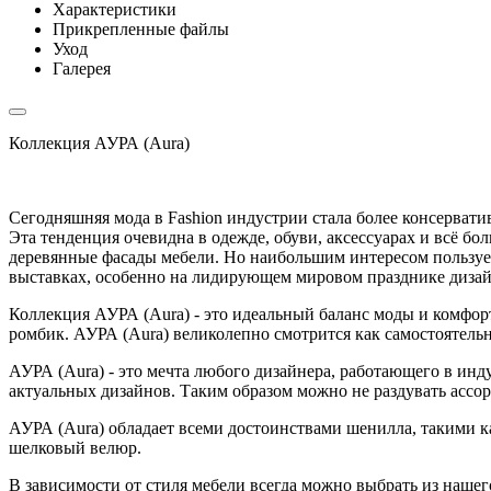
Характеристики
Прикрепленные файлы
Уход
Галерея
Коллекция АУРА (Aura)
Сегодняшняя мода в Fashion индустрии стала более консерватив
Эта тенденция очевидна в одежде, обуви, аксессуарах и всё б
деревянные фасады мебели. Но наибольшим интересом пользуе
выставках, особенно на лидирующем мировом празднике дизайн
Коллекция АУРА (Aura) - это идеальный баланс моды и комфо
ромбик. АУРА (Aura) великолепно смотрится как самостоятель
АУРА (Aura) - это мечта любого дизайнера, работающего в инд
актуальных дизайнов. Таким образом можно не раздувать ассор
АУРА (Aura) обладает всеми достоинствами шенилла, такими ка
шелковый велюр.
В зависимости от стиля мебели всегда можно выбрать из наше