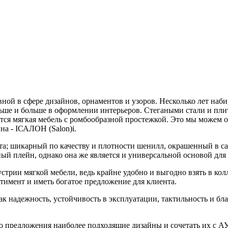
ной в сфере дизайнов, орнаментов и узоров. Несколько лет наби
ольше и больше в оформлении интерьеров. Стегаными стали и пли
тся мягкая мебель с ромбообразной простежкой. Это мы можем 
а - IСАЛОН (Salon)i.
рта; шикарный по качеству и плотности шенилл, окрашенный в
ный плейн, однако она же является и универсальной основой для
устрии мягкой мебели, ведь крайне удобно и выгодно взять в к
тимент и иметь богатое предложение для клиента.
к надежность, устойчивость в эксплуатации, тактильность и бл
го предложения наиболее подходящие дизайны и сочетать их с А