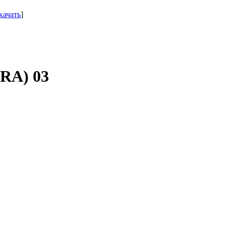
качать
]
RA) 03