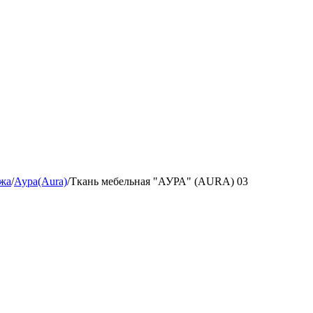
жа
/
Аура(Aura)
/
Ткань мебельная "АУРА" (AURA) 03