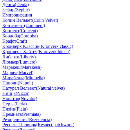
Дения(Denia)
Зефир(Zephir)
Импровизация
Колин Вельвет(Colin Velvet)
Континент(Continent)
Концепт(Concept)
Кордоба(Cordoba)
Крафт(Craft)
Кронверк Классик(Kronverk classic)
Кронверк Хайтеч(Kronverk hitech)
Либерти(Liberty)
Люмьер(Lumiere)
Маракеш(Marakesh)
Марвел(Marvel)
Мирабелла(Mirabella)
Наполи(Napoli)
Натурал Вельвет(Natural velvet)
Ницца(Nizza)
Новатор(Novator)
Перла(Perla)
Плэйн(Plain)
Премиата(Premiata)
Резиденеция(Rezedencia)
Респект Пэчворк(Respect patchwork)
Респект(Respect)