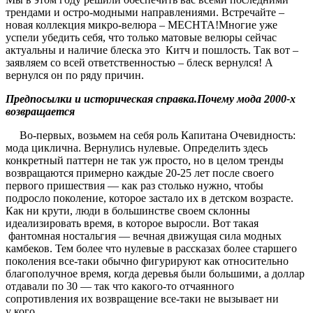
трендами и остро-модными направлениями. Встречайте –
новая коллекция микро-велюра – MECHTA!Многие уже
успели убедить себя, что только матовые велюры сейчас
актуальны и наличие блеска это Китч и пошлость. Так вот –
заявляем со всей ответственностью – блеск вернулся! А
вернулся он по ряду причин.
Предпосылки и историческая справка.Почему мода 2000-х
возвращается
Во-первых, возьмем на себя роль Капитана Очевидность:
мода циклична. Вернулись нулевые. Определить здесь
конкретный паттерн не так уж просто, но в целом тренды
возвращаются примерно каждые 20-25 лет после своего
первого пришествия — как раз столько нужно, чтобы
подросло поколение, которое застало их в детском возрасте.
Как ни крути, люди в большинстве своем склонны
идеализировать время, в которое выросли. Вот такая
фантомная ностальгия — вечная движущая сила модных
камбеков. Тем более что нулевые в рассказах более старшего
поколения все-таки обычно фигурируют как относительно
благополучное время, когда деревья были большими, а доллар
отдавали по 30 — так что какого-то отчаянного
сопротивления их возвращение все-таки не вызывает ни
у кого.