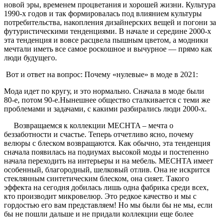
новой эры, временем процветания и хорошей жизни. Культура
1990-х годов и так формировалась под влиянием культуры
потребительства, накопления дизайнерских вещей и погони за
футуристическими тенденциями. В начале и середине 2000-х
эта тенденция и вовсе расцвела пышным цветом, а модники
мечтали иметь все самое роскошное и вычурное — прямо как
люди будущего.
Вот и ответ на вопрос: Почему «нулевые» в моде в 2021:
Мода идет по кругу, и это нормально. Сначала в моде были
80-е, потом 90-е.Нынешнее общество сталкивается с теми же
проблемами и задачами, с какими разбирались люди 2000-х.
Возвращаемся к коллекции MECHTA – мечта о
беззаботности и счастье. Теперь отчетливо ясно, почему
велюры с блеском возвращаются. Как обычно, эта тенденция
сначала появилась на подиумах высокой моды и постепенно
начала переходить на интерьеры и на мебель. MECHTA имеет
особенный, благородный, шелковый отлив. Она не искрится
стеклянным синтетическим блеском, она сияет. Такого
эффекта на сегодня добилась лишь одна фабрика среди всех,
кто производит микровелюр. Это редкое качество и мы с
гордостью его вам представляем! Но мы были бы не мы, если
бы не пошли дальше и не придали коллекции еще более