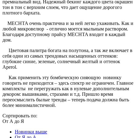
премиальный вид. Надежный бекинг каждого цвета окрашен
тон в тон с верхним слоем, что дает ощущение дорогого
плотного бархата.
MECHTA очень практична и за ней легко ухаживать. Как и
любой микровелюр - отлично моется мыльным раствором.
Благодаря доступному прайсу MECHTA входит в каждый
дом.
Цветовая палитра богата на полутона, а так же включает в
себя одни из самых трендовых насыщенных оттенков:
глубокие синие, зеленые, солнечный желтый и оттенок
Aperol.
Как применить эту бомбическую сияющую новинку
говорить не приходится – здесь спектр не ограничен. Главное
комплекты не перегружать как в нулевые дополнительным
декором: вышивками, стразами и т.д. Пришло время
переосмыслить былые тренды – теперь подача должна быть
более минималистичной.
Сортировать по:
От А до Я
Новинки выше
От Я до А