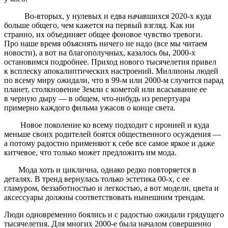
Во-вторых, у нулевых и едва начавшихся 2020-х куда
больше общего, чем кажется на первый взгляд. Как ни
странно, их объединяет общее фоновое чувство тревоги.
Про наше время объяснять ничего не надо (все мы читаем
новости), а вот на благополучных, казалось бы, 2000-х
остановимся подробнее. Приход нового тысячелетия привел
к всплеску апокалиптических настроений. Миллионы людей
по всему миру ожидали, что в 99-м или 2000-м случится парад
планет, столкновение Земли с кометой или всасывание ее
в черную дыру — в общем, что-нибудь из репертуара
примерно каждого фильма ужасов о конце света.
Новое поколение ко всему подходит с иронией и куда
меньше своих родителей боятся общественного осуждения —
а потому радостно применяют к себе все самое яркое и даже
китчевое, что только может предложить им мода.
Мода хоть и циклична, однако редко повторяется в
деталях. В тренд вернулась только эстетика 00-х, с ее
гламуром, беззаботностью и легкостью, а вот модели, цвета и
аксессуары должны соответствовать нынешним трендам.
Люди одновременно боялись и с радостью ожидали грядущего
тысячелетия. Для многих 2000-е была началом совершенно