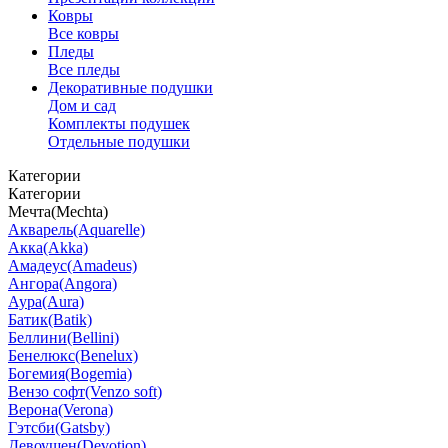
Ковры
Все ковры
Пледы
Все пледы
Декоративные подушки
Дом и сад
Комплекты подушек
Отдельные подушки
Категории
Категории
Мечта(Mechta)
Акварель(Aquarelle)
Акка(Akka)
Амадеус(Amadeus)
Ангора(Angora)
Аура(Aura)
Батик(Batik)
Беллини(Bellini)
Бенелюкс(Benelux)
Богемия(Bogemia)
Вензо софт(Venzo soft)
Верона(Verona)
Гэтсби(Gatsby)
Девоушен(Devotion)