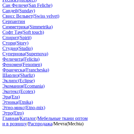
Сан Феличе(San Feliche)
Сандей(Sunday)
Свисс Вельвет(Swiss velvet)
Серпантин
Симметрика(Simmetrika)
Софт Тач(Soft touch)
Спирит(Spirit)
Стори(Story)
Студио(Studio)
Супернова(Supernova)
Феличита(Felicita)
Феномен(Fenomen)
Франческа(Francheska)
Шарлиз(Sharliz)
Эклипс(Eclipse)
Экомания(Ecomania)
Экотекс(Ecotex)
Эра(Era)
Этника(Etnika)
Этно-микс(Etno-mix)
Этро(Etro)
Главная
/
Каталог
/
Мебельные ткани оптом
и в розницу
/
Распродажа
/
Мечта(Mechta)