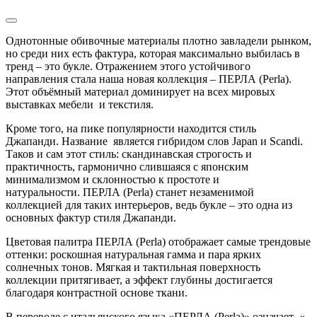
Однотонные обивочные материалы плотно завладели рынком,
но среди них есть фактура, которая максимально выбилась в
тренд – это букле. Отражением этого устойчивого
направления стала наша новая коллекция – ПЕРЛА (Perla).
Этот объёмный материал доминирует на всех мировых
выставках мебели и текстиля.
Кроме того, на пике популярности находится стиль
Джапанди. Название является гибридом слов Japan и Scandi.
Таков и сам этот стиль: скандинавская строгость и
практичность, гармонично слившаяся с японским
минимализмом и склонностью к простоте и
натуральности. ПЕРЛА (Perla) станет незаменимой
коллекцией для таких интерьеров, ведь букле – это одна из
основных фактур стиля Джапанди.
Цветовая палитра ПЕРЛА (Perla) отображает самые трендовые
оттенки: роскошная натуральная гамма и пара ярких
солнечных тонов. Мягкая и тактильная поверхность
коллекции притягивает, а эффект глубины достигается
благодаря контрастной основе ткани.
В переводе с итальянского языка «ПЕРЛА (Perla)» означает «