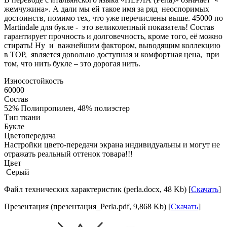
жемчужина». А дали мы ей такое имя за ряд неоспоримых
достоинств, помимо тех, что уже перечислены выше. 45000 по
Martindale для букле - это великолепный показатель! Состав
гарантирует прочность и долговечность, кроме того, её можно
стирать! Ну и важнейшим фактором, выводящим коллекцию
в TOP, является довольно доступная и комфортная цена, при
том, что нить букле – это дорогая нить.
Износостойкость
60000
Состав
52% Полипропилен, 48% полиэстер
Тип ткани
Букле
Цветопередача
Настройки цвето-передачи экрана индивидуальны и могут не
отражать реальный оттенок товара!!!
Цвет
Серый
Файл технических характеристик (perla.docx, 48 Kb) [
Скачать
]
Презентация (презентация_Perla.pdf, 9,868 Kb) [
Скачать
]