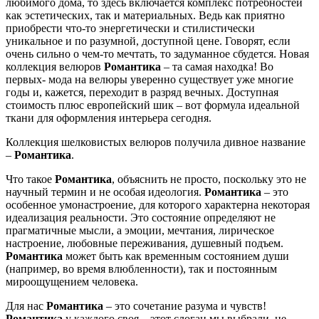
любимого дома, то здесь включается комплекс потребностей
как эстетических, так и материальных. Ведь как приятно
приобрести что-то энергетически и стилистически
уникальное и по разумной, доступной цене. Говорят, если
очень сильно о чем-то мечтать, то задуманное сбудется. Новая
коллекция велюров
Романтика
– та самая находка! Во
первых- мода на велюры уверенно существует уже многие
годы и, кажется, переходит в разряд вечных. Доступная
стоимость плюс европейский шик – вот формула идеальной
ткани для оформления интерьера сегодня.
Коллекция шелковистых велюров получила дивное название
–
Романтика
.
Что такое
Романтика
, объяснить не просто, поскольку это не
научный термин и не особая идеология.
Романтика
– это
особенное умонастроение, для которого характерна некоторая
идеализация реальности. Это состояние определяют не
прагматичные мысли, а эмоции, мечтания, лирическое
настроение, любовные переживания, душевный подъем.
Романтика
может быть как временным состоянием души
(например, во время влюбленности), так и постоянным
мироощущением человека.
Для нас
Романтика
– это сочетание разума и чувств!
Романтика
у каждого своя – этот слоган мы выбрали не