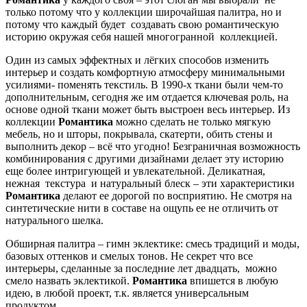
только потому что у коллекции широчайшая палитра, но и
потому что каждый будет создавать свою романтическую
историю окружая себя нашей многогранной коллекцией.
Один из самых эффектных и лёгких способов изменить
интерьер и создать комфортную атмосферу минимальными
усилиями- поменять текстиль. В 1990-х ткани были чем-то
дополнительным, сегодня же им отдается ключевая роль, на
основе одной ткани может быть выстроен весь интерьер. Из
коллекции
Романтика
можно сделать не только мягкую
мебель, но и шторы, покрывала, скатерти, обить стены и
выполнить декор – всё что угодно! Безграничная возможность
комбинирования с другими дизайнами делает эту историю
еще более интригующей и увлекательной. Деликатная,
нежная текстура и натуральный блеск – эти характеристики
Романтика
делают ее дорогой по восприятию. Не смотря на
синтетические нити в составе на ощупь ее не отличить от
натурального шелка.
Обширная палитра – гимн эклектике: смесь традиций и моды,
базовых оттенков и смелых тонов. Не секрет что все
интерьеры, сделанные за последние лет двадцать, можно
смело назвать эклектикой.
Романтика
впишется в любую
идею, в любой проект, т.к. является универсальным
продуктом.