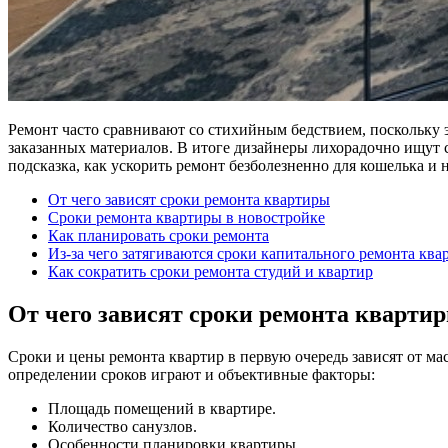
Ремонт часто сравнивают со стихийным бедствием, поскольку э
заказанных материалов. В итоге дизайнеры лихорадочно ищут 
подсказка, как ускорить ремонт безболезненно для кошелька и 
От чего зависят сроки ремонта квартиры
Сроки ремонта квартиры в новостройке
Как планировать сроки ремонта
Из-за чего затягиваются сроки капитального ремонта ква
Как сократить сроки ремонта студий и квартир
От чего зависят сроки ремонта кварти
Сроки и цены ремонта квартир в первую очередь зависят от ма
определении сроков играют и объективные факторы:
Площадь помещений в квартире.
Количество санузлов.
Особенности планировки квартиры.