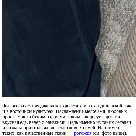
Философия стиля джапанди кроется как в скандинавской, так
и в восточной культурах. Наслаждение мелочами, любовь к
простым житейским радостям, таким как досуг с детьми,
вкусная еда, вечер с близкими. Ведь именно из таких деталей
и создана приятная жизнь счастливых семей. Например,
таких, как качественные ткани —
рогожка
(см. фото выше),