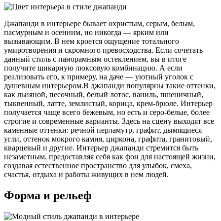
Джапанди в интерьере бывает охристым, серым, белым,
пасмурным и осенним, но никогда — ярким или
вызывающим. В нем кроется ощущение тотального
умиротворения и скромного превосходства. Если сочетать
данный стиль с панорамным остеклением, вы в итоге
получите шикарную люксовую комбинацию. А если
реализовать его, к примеру, на даче — уютный уголок с
душевным интерьером.В джапанди популярны такие оттенки,
как льняной, песочный, белый лотос, ваниль, пшеничный,
тыквенный, латте, землистый, корица, крем-брюле. Интерьер
получается чаще всего бежевым, но есть и серо-белые, более
строгие и современные варианты. Здесь на сцену выходят все
каменные оттенки: речной перламутр, графит, дымящиеся
угли, оттенок мокрого камня, циркона, графита, гранитовый,
кварцевый и другие. Интерьер джапанди стремится быть
незаметным, предоставляя себя как фон для настоящей жизни,
создавая естественное пространство для улыбок, смеха,
счастья, отдыха и работы живущих в нем людей.
Форма и рельеф