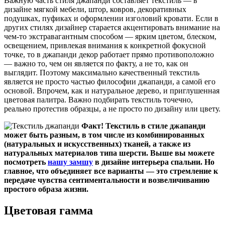
Важную часть стиля джапанди составляет текстиль — в
дизайне мягкой мебели, штор, ковров, декоративных
подушках, пуфиках и оформлении изголовий кровати. Если в
других стилях дизайнер старается акцентировать внимание на
чем-то экстравагантным способом — ярким цветом, блеском,
освещением, привлекая внимания к конкретной фокусной
точке, то в джапанди декор работает прямо противоположно
— важно то, чем он является по факту, а не то, как он
выглядит. Поэтому максимально качественный текстиль
является не просто частью философии джапанди, а самой его
основой. Впрочем, как и натуральное дерево, и приглушенная
цветовая палитра. Важно подбирать текстиль точечно,
реально протестив образцы, а не просто по дизайну или цвету.
Факт! Текстиль в стиле джапанди
может быть разным, в том числе из комбинированных
(натуральных и искусственных) тканей, а также из
натуральных материалов типа шерсти. Выше вы можете
посмотреть
нашу замшу
в дизайне интерьера спальни. Но
главное, что объединяет все варианты — это стремление к
передаче чувства сентиментальности и возвеличиванию
простого образа жизни.
Цветовая гамма